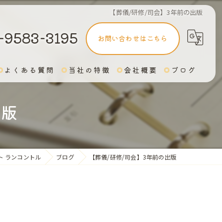
【葬儀/研修/司会】3年前の出版
-9583-3195
お問い合わせはこちら
よくある質問
当社の特徴
会社概要
ブログ
安部メソッド
出版
アシスタント
司会
ト ランコントル
ブログ
【葬儀/研修/司会】3年前の出版
終活
オンラインでスキルアップ