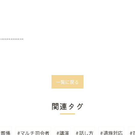
-------------
一覧に戻る
関連タグ
#葬儀
#マルチ司会者
#講演
#話し方
#遺族対応
#