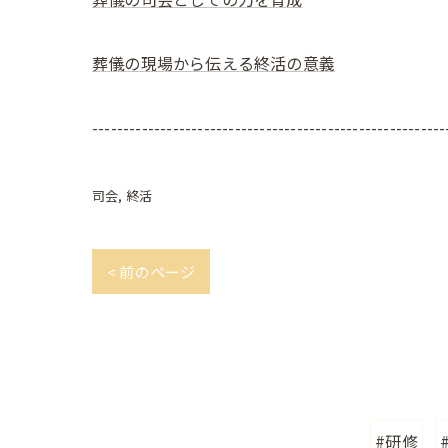
葬儀の現場から伝える終活の意義
---------------------------------------------------------
司会
終活
< 前のページ
#研修