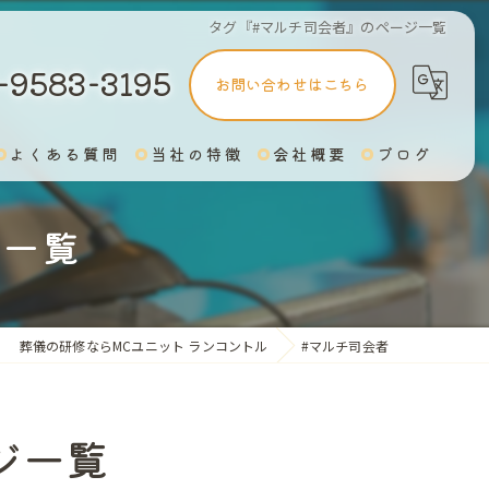
タグ『#マルチ司会者』のページ一覧
-9583-3195
お問い合わせはこちら
よくある質問
当社の特徴
会社概要
ブログ
安部メソッド
ジ一覧
アシスタント
司会
葬儀の研修ならMCユニット ランコントル
#マルチ司会者
終活
オンラインでスキルアップ
ジ一覧