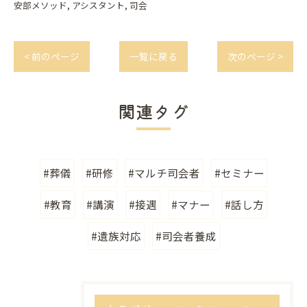
安部メソッド
アシスタント
司会
< 前のページ
一覧に戻る
次のページ >
関連タグ
#葬儀
#研修
#マルチ司会者
#セミナー
#教育
#講演
#接遇
#マナー
#話し方
#遺族対応
#司会者養成