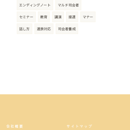
エンディングノート
マルチ司会者
セミナー
教育
講演
接遇
マナー
話し方
遺族対応
司会者養成
会社概要
サイトマップ