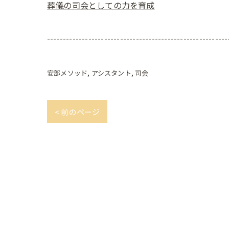
葬儀の司会としての力を育成
---------------------------------------------------------
安部メソッド
アシスタント
司会
< 前のページ